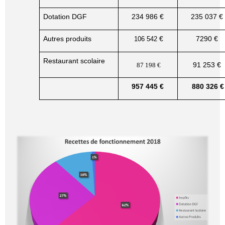
Dotation DGF
234 986 €
235 037 €
Autres produits
€
7290 €
106 5
42
Restaurant scolaire
91 253 €
87 198 €
957 445 €
880 326 €