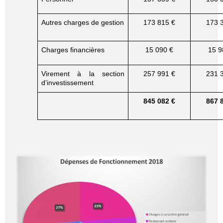
Autres charges de gestion
173 815 €
173 
Charges financières
15 090 €
15 9
Virement à la section
257 991 €
231 
d’investissement
845 082 €
867 