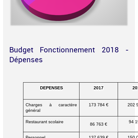
Budget Fonctionnement 2018 -
Dépenses
DEPENSES
2017
20
Charges à caractère
173 784 €
202 
général
Restaurant scolaire
94 1
86 763 €
Personnel
137 639 €
150 