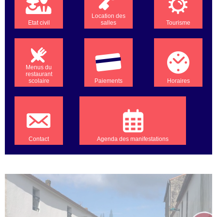
Location des
Etat civil
salles
Tourisme
Menus du
restaurant
scolaire
Paiements
Horaires
Contact
Agenda des manifestations