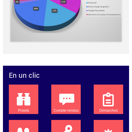
En un clic
Projets
Compte-rendus
Démarches