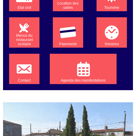
Location des
Etat civil
salles
Tourisme
Menus du
restaurant
scolaire
Paiements
Horaires
Contact
Agenda des manifestations