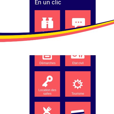
En un clic
Projets
Compte-rendus
Démarches
Etat civil
Location des
salles
Tourisme