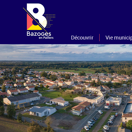
Découvrir
Vie munici
La commune
Les élus
Histoire et patrimoine
Les commissi
Nouveaux arrivants
Le conseil mun
Sentiers et Randonnées
Le personnel m
Gîtes et/ou chambres d'hôtes
Les projets
Tourisme
Les CR
Les bulletins 