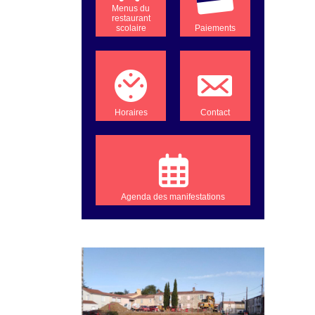
Menus du
restaurant
scolaire
Paiements
Horaires
Contact
Agenda des manifestations